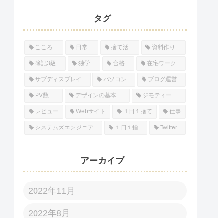
タグ
こころ
日常
捨て活
資料作り
簿記3級
独学
合格
在宅ワーク
サブディスプレイ
パソコン
ブログ運営
PV数
デザインの基本
ジモティー
レビュー
Webサイト
１日１捨て
仕事
システムズエンジニア
１日１捨
Twitter
アーカイブ
2022年11月
2022年8月