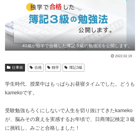
40歳が独学で合格した簿記３級の勉強法を公開します。
2022.02.19
仕事術
合格
独学
簿記3級
学生時代、授業中はもっぱらお昼寝タイムでした。どうも
kamekoです。
受験勉強もろくにしないで人生を切り抜けてきたkameko
が、脳みその衰えを実感するお年頃で、日商簿記検定３級
に挑戦し、みごと合格しました！